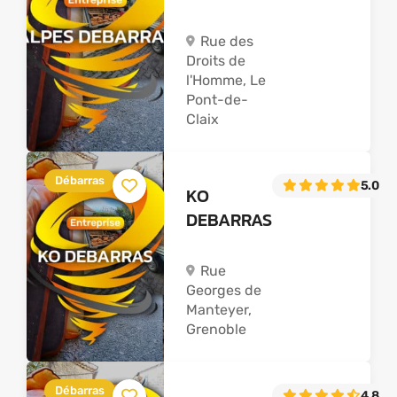
Rue des
Droits de
l'Homme, Le
Pont-de-
Claix
Débarras
5.0
(16
KO
DEBARRAS
Rue
Georges de
Manteyer,
Grenoble
Débarras
4.8
(2