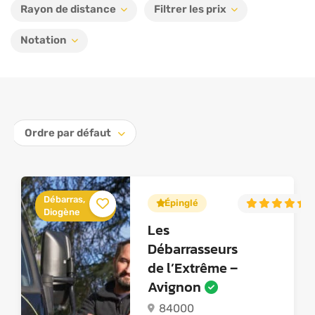
Rayon de distance
Filtrer les prix
Notation
Ordre par défaut
Débarras,
Épinglé
5
Diogène
Les
Débarrasseurs
de l’Extrême –
Avignon
84000