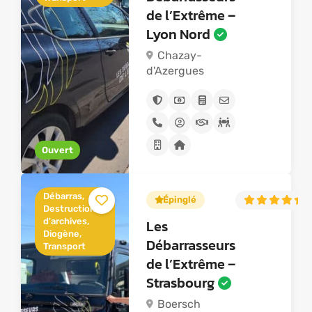
de l’Extrême –
Lyon Nord
Chazay-
d'Azergues
Ouvert
Débarras,
Épinglé
5
Destruction
d'archives,
Les
Diogène,
Débarrasseurs
Transport
de l’Extrême –
Strasbourg
Boersch