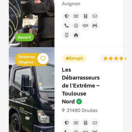
Avignon
Ouvert
Débarras,
Épinglé
4
Diogène
Les
Débarrasseurs
de l’Extrême –
Toulouse
Nord
31480 Drudas