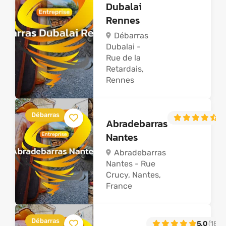
Dubalai
Rennes
Débarras
Dubalai -
Rue de la
Retardais,
Rennes
Débarras
4.
Abradebarras
Nantes
Abradebarras
Nantes - Rue
Crucy, Nantes,
France
Débarras
5.0
(188)