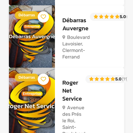
Débarras
5.0
(49
Débarras
Auvergne
Boulevard
Lavoisier,
Clermont-
Ferrand
Débarras
5.0
(11)
Roger
Net
Service
Avenue
des Prés
le Roi,
Saint-