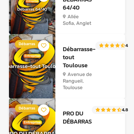
64/40
Allée
Sofia, Anglet
Débarras
4.9
(
Débarrasse-
tout
Toulouse
Avenue de
Rangueil,
Toulouse
Débarras
4.8
(5
PRO DU
DÉBARRAS