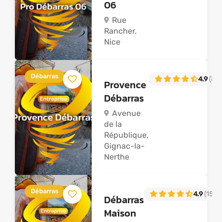
06
Rue
Rancher,
Nice
Débarras
4.9
(88)
Provence
Débarras
Avenue
de la
République,
Gignac-la-
Nerthe
Débarras
4.9
(155)
Débarras
Maison