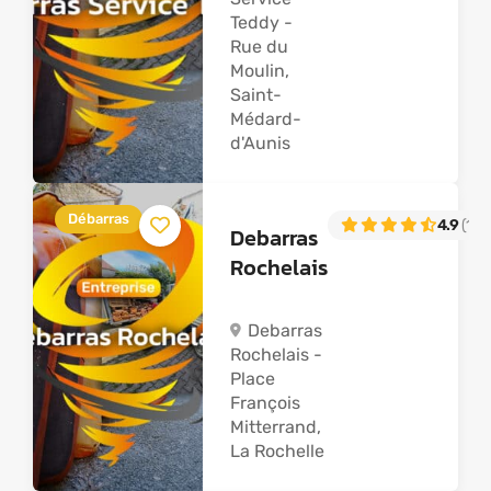
Teddy -
Rue du
Moulin,
Saint-
Médard-
d'Aunis
Débarras
4.9
(102
Debarras
Rochelais
Debarras
Rochelais -
Place
François
Mitterrand,
La Rochelle