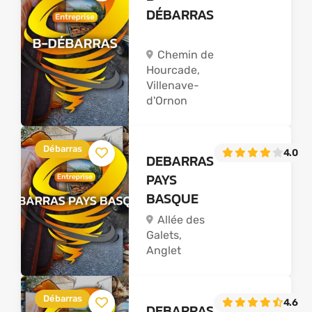
DÉBARRAS
Chemin de
Hourcade,
Villenave-
d'Ornon
Débarras
4.0
(2
DEBARRAS
PAYS
BASQUE
Allée des
Galets,
Anglet
Débarras
4.6
(14
DEBARRAS