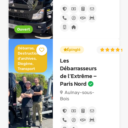
Ouvert
Débarras,
Épinglé
5
Destruction
d'archives,
Les
Diogène,
Débarrasseurs
Transport
de l’Extrême –
Paris Nord
Aulnay-sous-
Bois