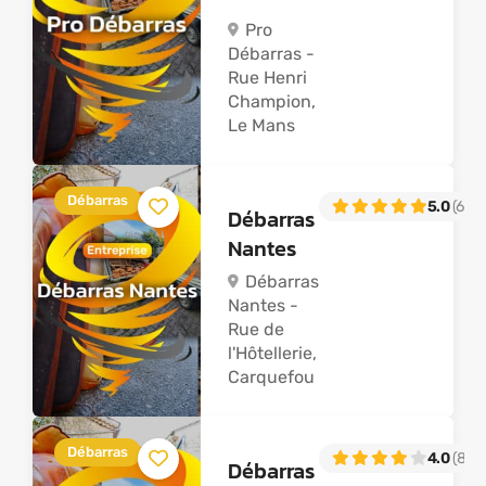
Pro
Débarras -
Rue Henri
Champion,
Le Mans
Débarras
5.0
(60)
Débarras
Nantes
Débarras
Nantes -
Rue de
l'Hôtellerie,
Carquefou
Débarras
4.0
(81)
Débarras