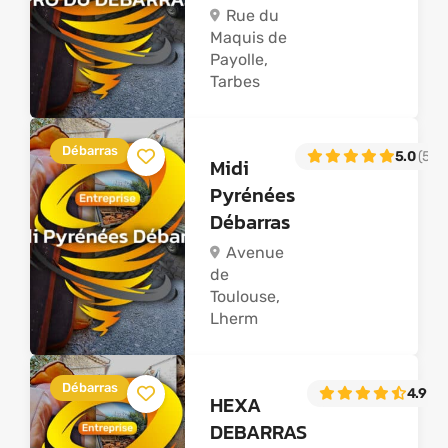
Rue du
Maquis de
Payolle,
Tarbes
Débarras
5.0
(50)
Midi
Pyrénées
Débarras
Avenue
de
Toulouse,
Lherm
Débarras
4.9
(51
HEXA
DEBARRAS