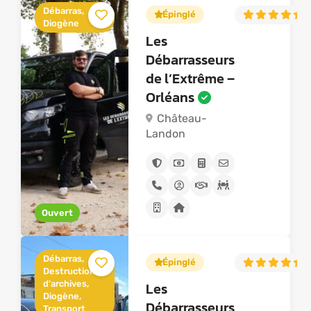
Débarras,
Épinglé
4
Diogène
Les
Débarrasseurs
de l’Extrême –
Orléans
Château-
Landon
Ouvert
Débarras,
Épinglé
5
Destruction
d'archives,
Les
Diogène,
Débarrasseurs
Transport