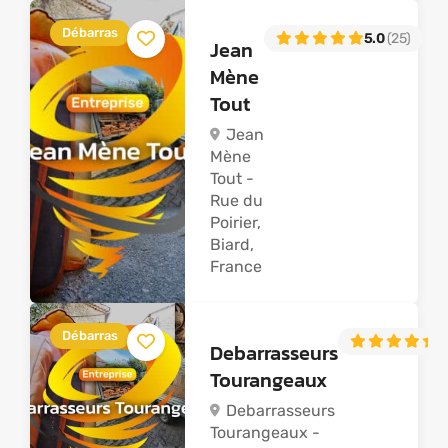
Débarras
5.0
(25)
Jean
Mène
Tout
Jean
Mène
Tout -
Rue du
Poirier,
Biard,
France
Débarras
5
Debarrasseurs
Tourangeaux
Debarrasseurs
Tourangeaux -