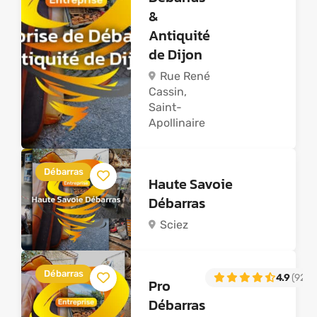
&
Antiquité
de Dijon
Rue René
Cassin,
Saint-
Apollinaire
Débarras
Haute Savoie
Débarras
Sciez
Débarras
4.9
(92)
Pro
Débarras