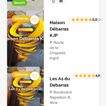
Ouvert
Débarras
5.0
(28)
Maison
Débarras
KJP
Route
de la
Chapelle,
Ingré
Débarras
4.9
(27)
Les As du
Debarras
Boulevard
Napoléon III,
Nice