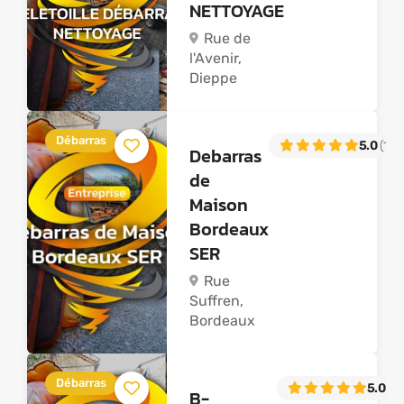
NETTOYAGE
Rue de
l'Avenir,
Dieppe
Débarras
5.0
(144
Debarras
de
Maison
Bordeaux
SER
Rue
Suffren,
Bordeaux
Débarras
5.0
(43
B-