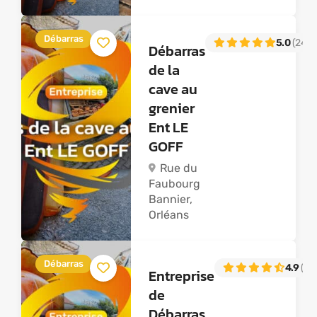
Débarras
5.0
(24)
Débarras
de la
cave au
grenier
Ent LE
GOFF
Rue du
Faubourg
Bannier,
Orléans
Débarras
4.9
(50
Entreprise
de
Débarras