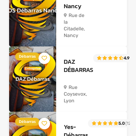
Nancy
Rue de
la
Citadelle,
Nancy
Débarras
4.9
(75
DAZ
DÉBARRAS
Rue
Coysevox,
Lyon
Débarras
5.0
(122)
Yes-
Débarras