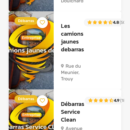
Doulchard
Débarras
4.8
(50)
Les
camions
jaunes
debarras
Rue du
Meunier,
Trouy
Débarras
4.9
(181)
Débarras
Service
Clean
Avenue