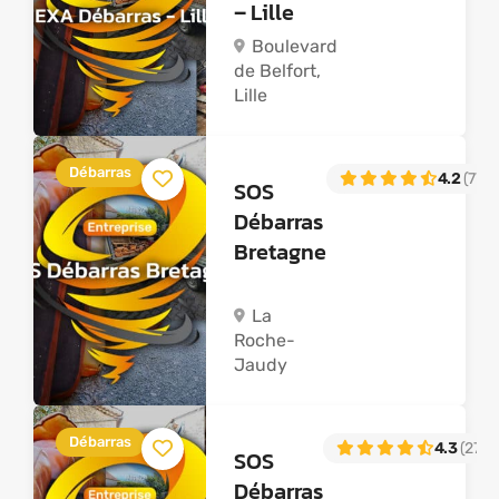
– Lille
Boulevard
de Belfort,
Lille
Débarras
4.2
(77)
SOS
Débarras
Bretagne
La
Roche-
Jaudy
Débarras
4.3
(27)
SOS
Débarras