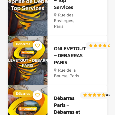
– Top
Services
Rue des
Envierges,
Paris
Débarras
4
ONLEVETOUT
– DEBARRAS
PARIS
Rue de la
Bourse, Paris
Débarras
4.9
(4
Débarras
Paris –
Débarras et