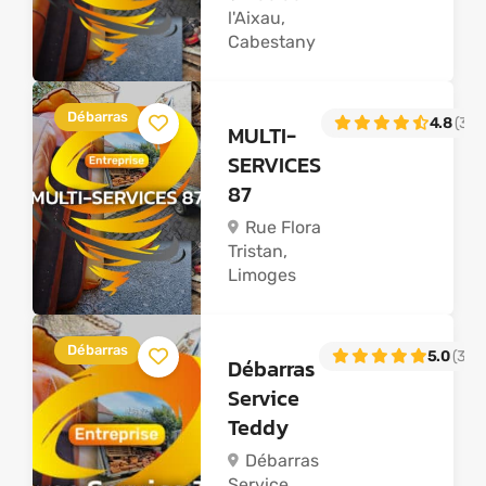
l'Aixau,
Cabestany
Débarras
4.8
(38)
MULTI-
SERVICES
87
Rue Flora
Tristan,
Limoges
Débarras
5.0
(31)
Débarras
Service
Teddy
Débarras
Service