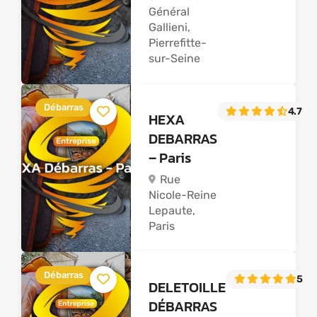
Général
Gallieni,
Pierrefitte-
sur-Seine
Débarras
4.7
(11
HEXA
DEBARRAS
– Paris
Rue
Nicole-Reine
Lepaute,
Paris
Débarras
5.0
(
DELETOILLE
DÉBARRAS