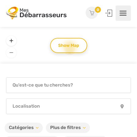
0
Show Map
57
Catégories
Plus de filtres