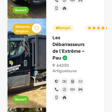
Ouvert
Débarras,
Épinglé
5
Diogène
Les
Débarrasseurs
de l’Extrême –
Pau
64230
Artiguelouve
Ouvert