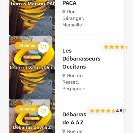
PACA
Rue
Béranger,
Marseille
Débarras
4
Les
Débarrasseurs
Occitans
Rue du
Ressac,
Perpignan
Débarras
4.8
(20)
Débarras
de A à Z
Rue de