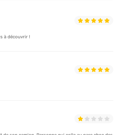
s à découvrir !
nt de son camion. Personne qui colle au pare choc des