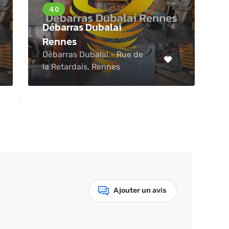
Débarras Dubalai
Rennes
Débarras Dubalai - Rue de
la Retardais, Rennes
Ajouter un avis