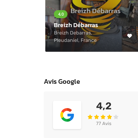
Breizh Débarras
Breizh Debarras,
Pleudaniel, France
Avis Google
4,2
77 Avis