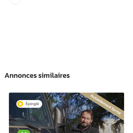
Annonces similaires
Actuellement fermé
Épinglé