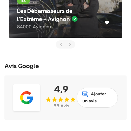
 Débarrasseurs de
xtrême – Avignon
Les As
00 Avignon
Boulevar
Avis Google
4,9
Ajouter
un avis
88 Avis