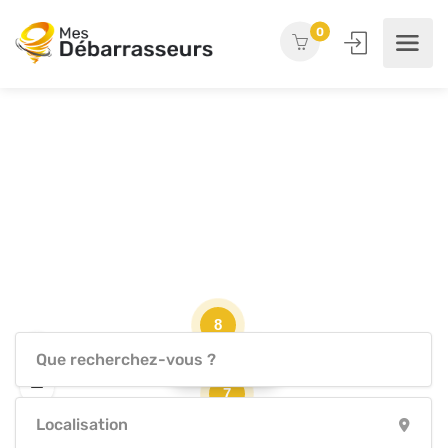
0
8
Show Map
7