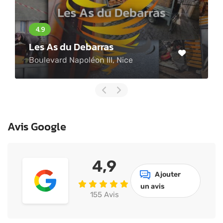
Proven
 As du Debarras
Avenue 
evard Napoléon III, Nice
la-Nerth
Avis Google
4,9
Ajouter
un avis
155 Avis