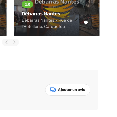
Débarras Nantes
D
Débarras Nantes - Rue de
T
l'Hôtellerie, Carquefou
T
Ajouter un avis