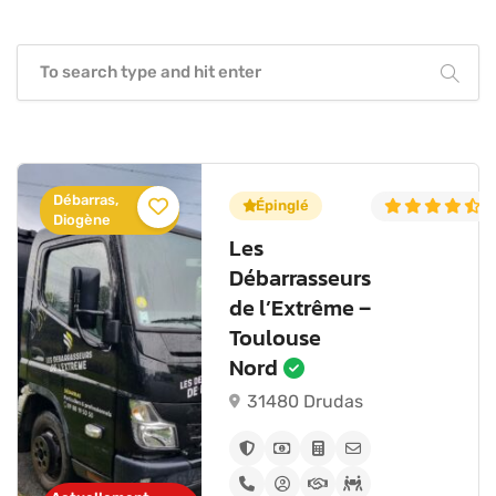
Débarras,
5.0
(6)
Épinglé
4
Diogène
Les
Débarrasseurs
de l’Extrême –
Toulouse
Nord
31480 Drudas