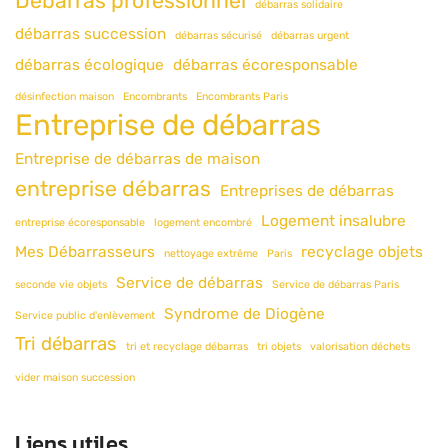
Débarras professionnel
débarras solidaire
débarras succession
débarras sécurisé
débarras urgent
débarras écologique
débarras écoresponsable
désinfection maison
Encombrants
Encombrants Paris
Entreprise de débarras
Entreprise de débarras de maison
entreprise débarras
Entreprises de débarras
Logement insalubre
entreprise écoresponsable
logement encombré
Mes Débarrasseurs
recyclage objets
nettoyage extrême
Paris
Service de débarras
seconde vie objets
Service de débarras Paris
Syndrome de Diogène
Service public d'enlèvement
Tri débarras
tri et recyclage débarras
tri objets
valorisation déchets
vider maison succession
Liens utiles