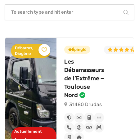
Débarras,
5.0
(6)
Épinglé
4
Diogène
Les
Débarrasseurs
de l’Extrême –
Toulouse
Nord
31480 Drudas
Actuellement