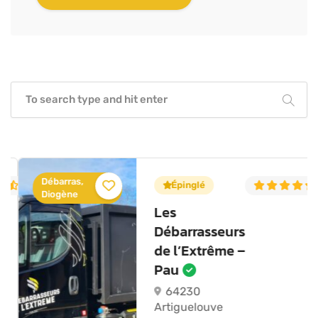
Débarras,
4.6
(12)
Épinglé
5
Diogène
Les
Débarrasseurs
de l’Extrême –
Pau
64230
Artiguelouve