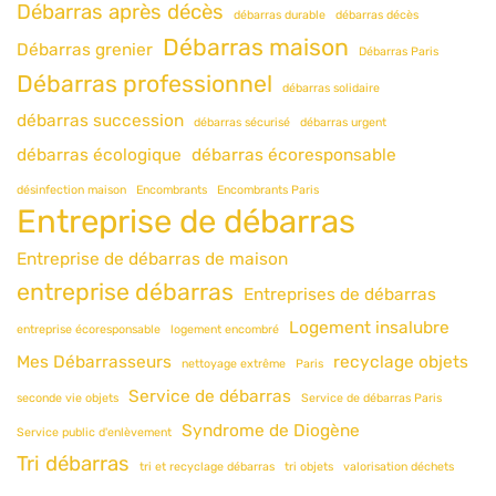
Débarras après décès
débarras durable
débarras décès
Débarras maison
Débarras grenier
Débarras Paris
Débarras professionnel
débarras solidaire
débarras succession
débarras sécurisé
débarras urgent
débarras écologique
débarras écoresponsable
désinfection maison
Encombrants
Encombrants Paris
Entreprise de débarras
Entreprise de débarras de maison
entreprise débarras
Entreprises de débarras
Logement insalubre
entreprise écoresponsable
logement encombré
Mes Débarrasseurs
recyclage objets
nettoyage extrême
Paris
Service de débarras
seconde vie objets
Service de débarras Paris
Syndrome de Diogène
Service public d'enlèvement
Tri débarras
tri et recyclage débarras
tri objets
valorisation déchets