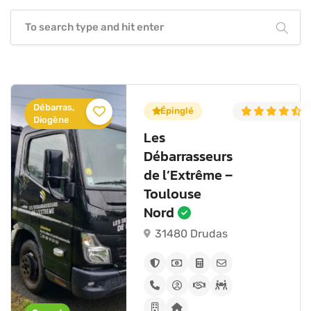
Débarras,
5.0
(6)
Épinglé
4
Diogène
Les
Débarrasseurs
de l’Extrême –
Toulouse
Nord
31480 Drudas