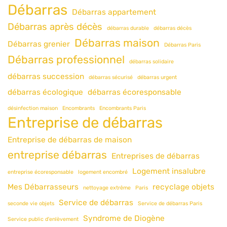
Débarras
Débarras appartement
Débarras après décès
débarras durable
débarras décès
Débarras maison
Débarras grenier
Débarras Paris
Débarras professionnel
débarras solidaire
débarras succession
débarras sécurisé
débarras urgent
débarras écologique
débarras écoresponsable
désinfection maison
Encombrants
Encombrants Paris
Entreprise de débarras
Entreprise de débarras de maison
entreprise débarras
Entreprises de débarras
Logement insalubre
entreprise écoresponsable
logement encombré
Mes Débarrasseurs
recyclage objets
nettoyage extrême
Paris
Service de débarras
seconde vie objets
Service de débarras Paris
Syndrome de Diogène
Service public d'enlèvement