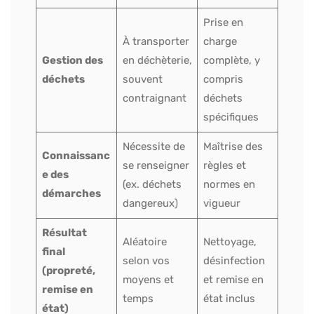
Prise en
À transporter
charge
Gestion des
en déchèterie,
complète, y
déchets
souvent
compris
contraignant
déchets
spécifiques
Nécessite de
Maîtrise des
Connaissanc
se renseigner
règles et
e des
(ex. déchets
normes en
démarches
dangereux)
vigueur
Résultat
Aléatoire
Nettoyage,
final
selon vos
désinfection
(propreté,
moyens et
et remise en
remise en
temps
état inclus
état)