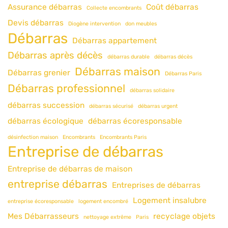
Assurance débarras
Coût débarras
Collecte encombrants
Devis débarras
Diogène intervention
don meubles
Débarras
Débarras appartement
Débarras après décès
débarras durable
débarras décès
Débarras maison
Débarras grenier
Débarras Paris
Débarras professionnel
débarras solidaire
débarras succession
débarras sécurisé
débarras urgent
débarras écologique
débarras écoresponsable
désinfection maison
Encombrants
Encombrants Paris
Entreprise de débarras
Entreprise de débarras de maison
entreprise débarras
Entreprises de débarras
Logement insalubre
entreprise écoresponsable
logement encombré
Mes Débarrasseurs
recyclage objets
nettoyage extrême
Paris