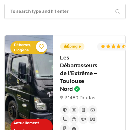
Débarras,
5.0
(6)
Épinglé
4
Diogène
Les
Débarrasseurs
de l’Extrême –
Toulouse
Nord
31480 Drudas
Actuellement