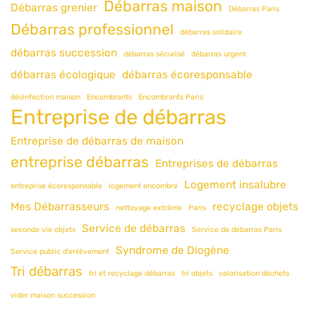
Débarras maison
Débarras grenier
Débarras Paris
Débarras professionnel
débarras solidaire
débarras succession
débarras sécurisé
débarras urgent
débarras écologique
débarras écoresponsable
désinfection maison
Encombrants
Encombrants Paris
Entreprise de débarras
Entreprise de débarras de maison
entreprise débarras
Entreprises de débarras
Logement insalubre
entreprise écoresponsable
logement encombré
Mes Débarrasseurs
recyclage objets
nettoyage extrême
Paris
Service de débarras
seconde vie objets
Service de débarras Paris
Syndrome de Diogène
Service public d'enlèvement
Tri débarras
tri et recyclage débarras
tri objets
valorisation déchets
vider maison succession