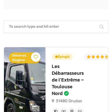
Débarras,
5.0
(6)
Épinglé
4
Diogène
Les
Débarrasseurs
de l’Extrême –
Toulouse
Nord
31480 Drudas