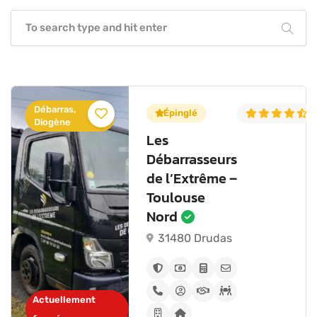
Débarras,
5.0
(6)
Épinglé
4
Diogène
Les
Débarrasseurs
de l’Extrême –
Toulouse
Nord
31480 Drudas
Actuellement