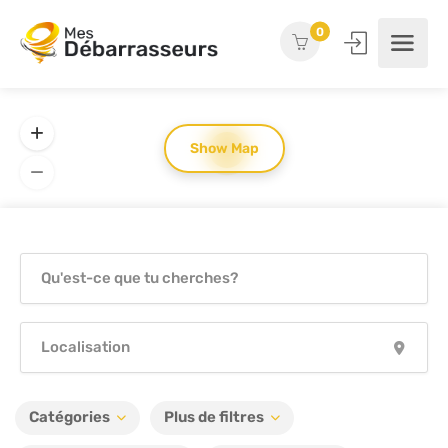
0
Show Map
5
Catégories
Plus de filtres